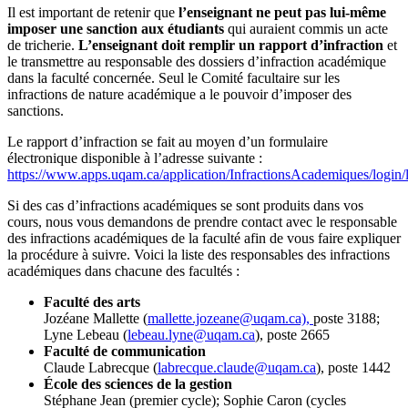
Il est important de retenir que
l’enseignant ne peut pas lui-même
imposer une sanction aux étudiants
qui auraient commis un acte
de tricherie.
L’enseignant doit remplir un
rapport d’infraction
et
le transmettre au responsable des dossiers d’infraction académique
dans la faculté concernée. Seul le Comité facultaire sur les
infractions de nature académique a le pouvoir d’imposer des
sanctions.
Le rapport d’infraction se fait au moyen d’un formulaire
électronique disponible à l’adresse suivante :
https://www.apps.uqam.ca/application/InfractionsAcademiques/login/
Si des cas d’infractions académiques se sont produits dans vos
cours, nous vous demandons de prendre contact avec le responsable
des infractions académiques de la faculté afin de vous faire expliquer
la procédure à suivre. Voici la liste des responsables des infractions
académiques dans chacune des facultés :
Faculté des arts
Jozéane Mallette (
mallette.jozeane@uqam.ca),
poste 3188;
Lyne Lebeau (
lebeau.lyne@uqam.ca
), poste 2665
Faculté de communication
Claude Labrecque (
labrecque.claude@uqam.ca
), poste 1442
École des sciences de la gestion
Stéphane Jean (premier cycle); Sophie Caron (cycles