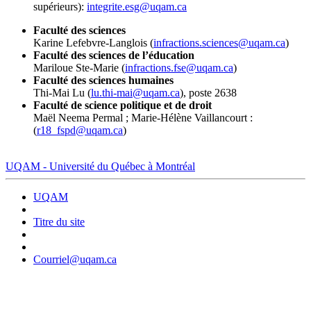
supérieurs):
integrite.esg@uqam.ca
Faculté des sciences
Karine Lefebvre-Langlois (
infractions.sciences@uqam.ca
)
Faculté des sciences de l’éducation
Mariloue Ste-Marie (
infractions.fse@uqam.ca
)
Faculté des sciences humaines
Thi-Mai Lu (
lu.thi-mai@uqam.ca
), poste 2638
Faculté de science politique et de droit
Maël Neema Permal ; Marie-Hélène Vaillancourt :
(
r18_fspd@uqam.ca
)
UQAM - Université du Québec à Montréal
UQAM
Titre du site
Courriel@uqam.ca