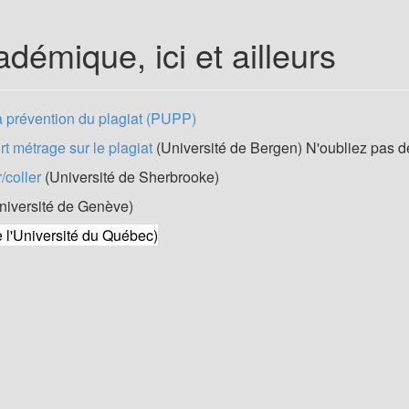
la faculté ou de l'école
adémique, ici et ailleurs
 du site
la prévention du plagiat (PUPP)
t métrage sur le plagiat
(Université de Bergen) N'oubliez pas de 
/coller
(Université de Sherbrooke)
niversité de Genève)
 l'Université du Québec)