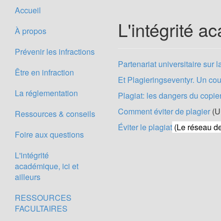
Accueil
Nom de 
L'intégrité ac
Titre
À propos
Prévenir les infractions
Partenariat universitaire sur 
Être en infraction
Et Plagieringseventyr. Un cour
La réglementation
Plagiat: les dangers du copier
Comment éviter de plagier
(U
Ressources & conseils
Éviter le plagiat
(Le réseau de
Foire aux questions
L'intégrité
académique, ici et
ailleurs
RESSOURCES
FACULTAIRES